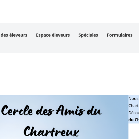
 des éleveurs
Espace éleveurs
Spéciales
Formulaires
Nous 
Chartr
Découv
du C