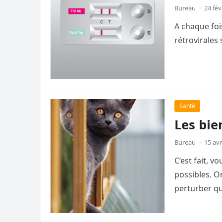
Bureau
·
24 fév
A chaque foi
rétrovirales 
Santé
Les bien
Bureau
·
15 avr
C’est fait, 
possibles. O
perturber qu
disponibles 