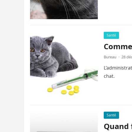
Santé
Commen
Bureau
·
28 dé
L’administra
chat.
Santé
Quand f