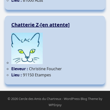
Lieu :
81000 ALBI
Chatterie Z-[en attente]
Eleveur :
Christine Foucher
Lieu :
91150 Etampes
© 2026
Cercle des Amis du Chartreux
-
WordPress Blog Theme
by
WPEnjoy