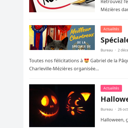
Retrouvez l’
Mézières dans
Actualités
Spécial
Bureau
·
2 déc
Toutes nos félicitations à
Gabriel de la Pâ
Charleville-Mézières organisée…
Actualités
Hallow
Bureau
·
26 oc
Halloween, ça